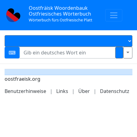
Oostfräisk Woordenbauk
Ostfriesisches Wörterbuch
Wörterbuch fürs Ostfriesische Platt
oostfraeisk.org
Benutzerhinweise
|
Links
|
Über
|
Datenschutz