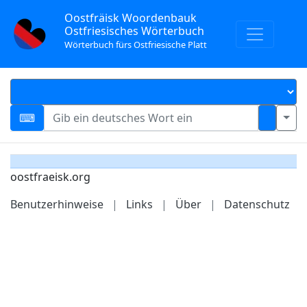
Oostfräisk Woordenbauk
Ostfriesisches Wörterbuch
Wörterbuch fürs Ostfriesische Platt
oostfraeisk.org
Benutzerhinweise
|
Links
|
Über
|
Datenschutz