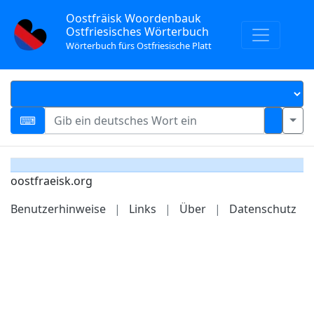
Oostfräisk Woordenbauk
Ostfriesisches Wörterbuch
Wörterbuch fürs Ostfriesische Platt
oostfraeisk.org
Benutzerhinweise
|
Links
|
Über
|
Datenschutz