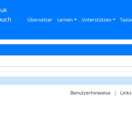
auk
buch
Übersetzer
Lernen
Unterstützen
Tasta
Benutzerhinweise
|
Links