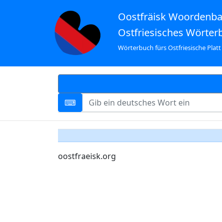
Oostfräisk Woordenb
Ostfriesisches Wörter
Wörterbuch fürs Ostfriesische Platt
oostfraeisk.org