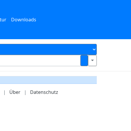
tur
Downloads
|
Über
|
Datenschutz