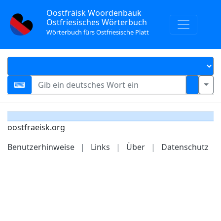
Oostfräisk Woordenbauk
Ostfriesisches Wörterbuch
Wörterbuch fürs Ostfriesische Platt
oostfraeisk.org
Benutzerhinweise
|
Links
|
Über
|
Datenschutz