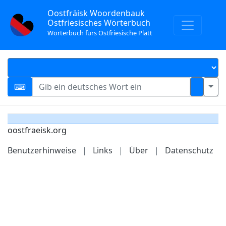
Oostfräisk Woordenbauk
Ostfriesisches Wörterbuch
Wörterbuch fürs Ostfriesische Platt
oostfraeisk.org
Benutzerhinweise
|
Links
|
Über
|
Datenschutz