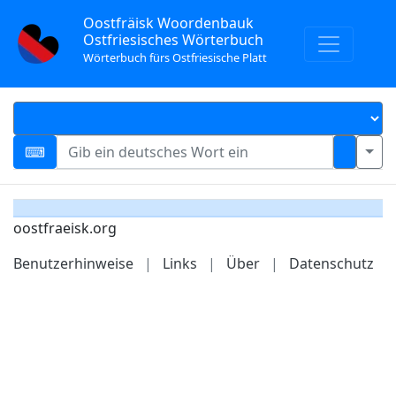
Oostfräisk Woordenbauk
Ostfriesisches Wörterbuch
Wörterbuch fürs Ostfriesische Platt
oostfraeisk.org
Benutzerhinweise
|
Links
|
Über
|
Datenschutz