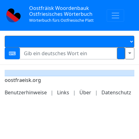
Oostfräisk Woordenbauk
Ostfriesisches Wörterbuch
Wörterbuch fürs Ostfriesische Platt
oostfraeisk.org
Benutzerhinweise
|
Links
|
Über
|
Datenschutz