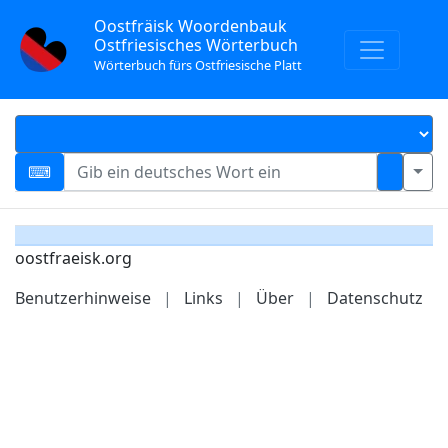
Oostfräisk Woordenbauk
Ostfriesisches Wörterbuch
Wörterbuch fürs Ostfriesische Platt
oostfraeisk.org
Benutzerhinweise
|
Links
|
Über
|
Datenschutz