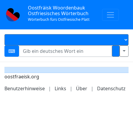
Oostfräisk Woordenbauk
Ostfriesisches Wörterbuch
Wörterbuch fürs Ostfriesische Platt
oostfraeisk.org
Benutzerhinweise
|
Links
|
Über
|
Datenschutz