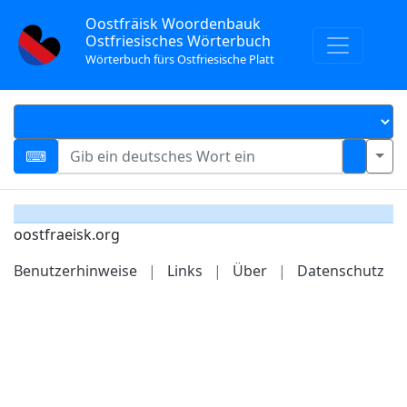
Oostfräisk Woordenbauk
Ostfriesisches Wörterbuch
Wörterbuch fürs Ostfriesische Platt
oostfraeisk.org
Benutzerhinweise
|
Links
|
Über
|
Datenschutz