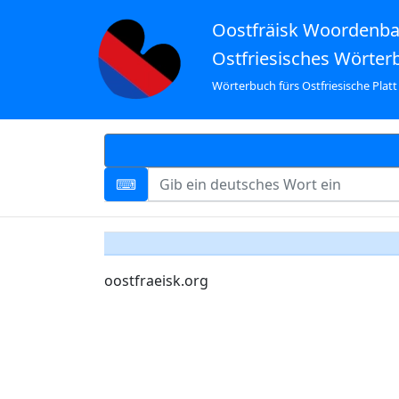
Oostfräisk Woordenb
Ostfriesisches Wörter
Wörterbuch fürs Ostfriesische Platt
oostfraeisk.org