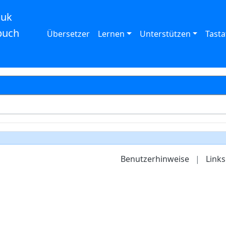
auk
buch
Übersetzer
Lernen
Unterstützen
Tasta
Benutzerhinweise
|
Links