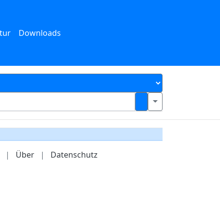
tur
Downloads
|
Über
|
Datenschutz