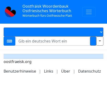
Oostfräisk Woordenbauk
Ostfriesisches Wörterbuch
Wörterbuch fürs Ostfriesische Platt
oostfraeisk.org
Benutzerhinweise
|
Links
|
Über
|
Datenschutz