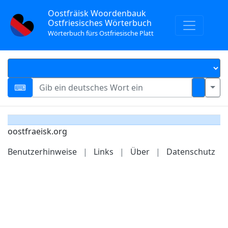
Oostfräisk Woordenbauk
Ostfriesisches Wörterbuch
Wörterbuch fürs Ostfriesische Platt
oostfraeisk.org
Benutzerhinweise
|
Links
|
Über
|
Datenschutz