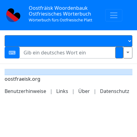
Oostfräisk Woordenbauk
Ostfriesisches Wörterbuch
Wörterbuch fürs Ostfriesische Platt
oostfraeisk.org
Benutzerhinweise
|
Links
|
Über
|
Datenschutz