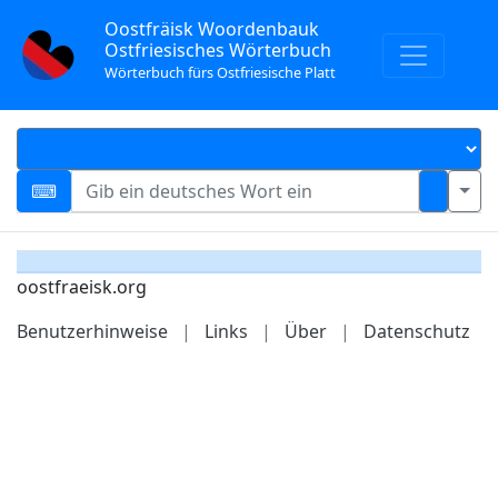
Oostfräisk Woordenbauk
Ostfriesisches Wörterbuch
Wörterbuch fürs Ostfriesische Platt
oostfraeisk.org
Benutzerhinweise
|
Links
|
Über
|
Datenschutz