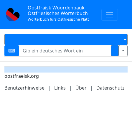
Oostfräisk Woordenbauk
Ostfriesisches Wörterbuch
Wörterbuch fürs Ostfriesische Platt
oostfraeisk.org
Benutzerhinweise
|
Links
|
Über
|
Datenschutz