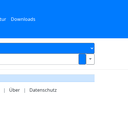
tur
Downloads
|
Über
|
Datenschutz