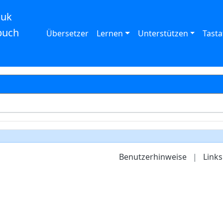
auk
buch
Übersetzer
Lernen
Unterstützen
Tasta
Benutzerhinweise
|
Links