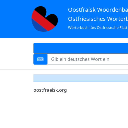
Oostfräisk Woordenb
Ostfriesisches Wörter
Wörterbuch fürs Ostfriesische Platt
oostfraeisk.org