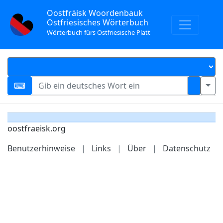
Oostfräisk Woordenbauk
Ostfriesisches Wörterbuch
Wörterbuch fürs Ostfriesische Platt
oostfraeisk.org
Benutzerhinweise
|
Links
|
Über
|
Datenschutz