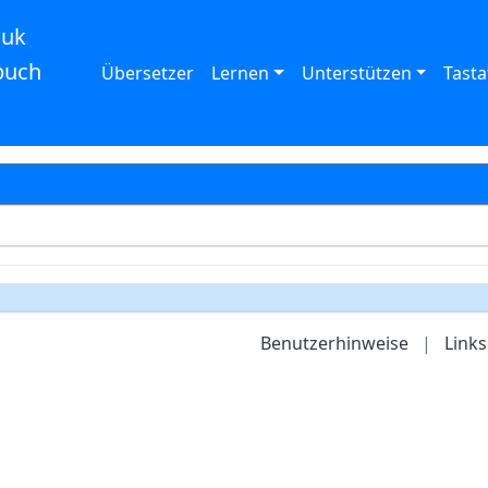
auk
buch
Übersetzer
Lernen
Unterstützen
Tasta
Benutzerhinweise
|
Links