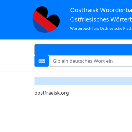
Oostfräisk Woordenb
Ostfriesisches Wörter
Wörterbuch fürs Ostfriesische Platt
oostfraeisk.org