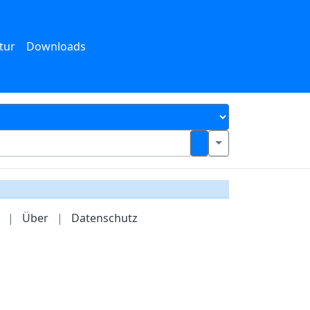
tur
Downloads
|
Über
|
Datenschutz