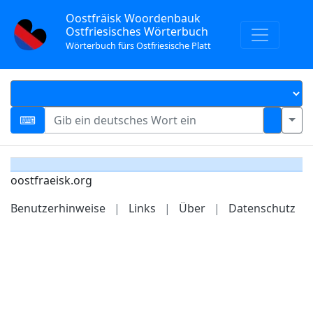
Oostfräisk Woordenbauk
Ostfriesisches Wörterbuch
Wörterbuch fürs Ostfriesische Platt
oostfraeisk.org
Benutzerhinweise
|
Links
|
Über
|
Datenschutz