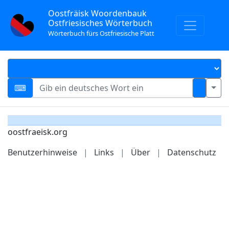
Oostfräisk Woordenbauk
Ostfriesisches Wörterbuch
Wörterbuch fürs Ostfriesische Platt
oostfraeisk.org
Benutzerhinweise
|
Links
|
Über
|
Datenschutz