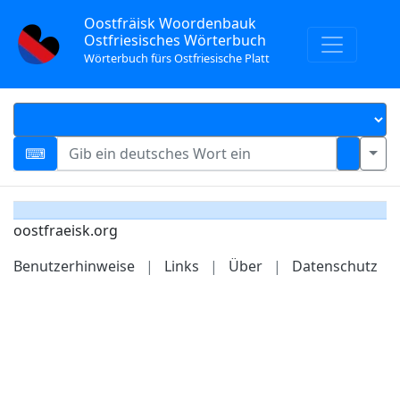
Oostfräisk Woordenbauk
Ostfriesisches Wörterbuch
Wörterbuch fürs Ostfriesische Platt
oostfraeisk.org
Benutzerhinweise
|
Links
|
Über
|
Datenschutz