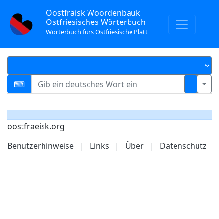
Oostfräisk Woordenbauk
Ostfriesisches Wörterbuch
Wörterbuch fürs Ostfriesische Platt
oostfraeisk.org
Benutzerhinweise
|
Links
|
Über
|
Datenschutz