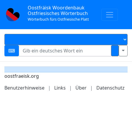
Oostfräisk Woordenbauk
Ostfriesisches Wörterbuch
Wörterbuch fürs Ostfriesische Platt
oostfraeisk.org
Benutzerhinweise
|
Links
|
Über
|
Datenschutz