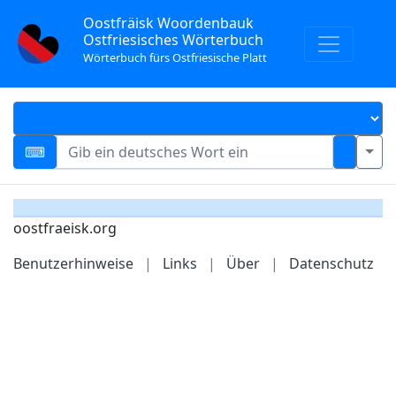
Oostfräisk Woordenbauk
Ostfriesisches Wörterbuch
Wörterbuch fürs Ostfriesische Platt
oostfraeisk.org
Benutzerhinweise
|
Links
|
Über
|
Datenschutz