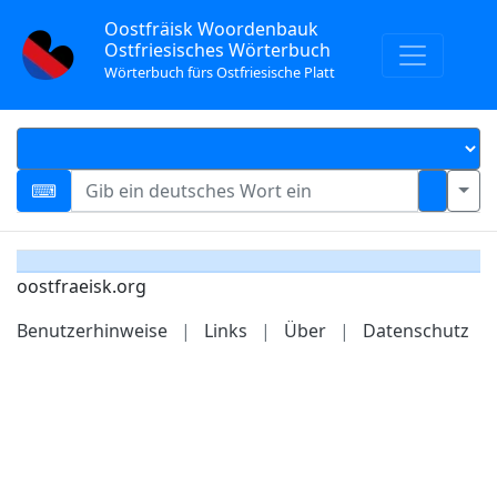
Oostfräisk Woordenbauk
Ostfriesisches Wörterbuch
Wörterbuch fürs Ostfriesische Platt
oostfraeisk.org
Benutzerhinweise
|
Links
|
Über
|
Datenschutz