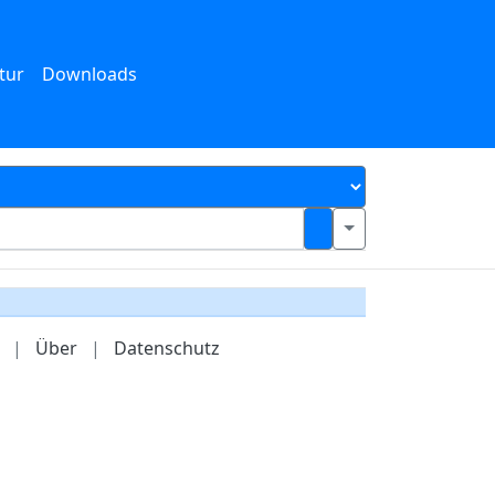
tur
Downloads
|
Über
|
Datenschutz