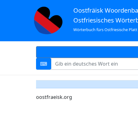
Oostfräisk Woordenb
Ostfriesisches Wörter
Wörterbuch fürs Ostfriesische Platt
oostfraeisk.org