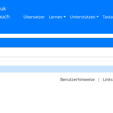
auk
buch
Übersetzer
Lernen
Unterstützen
Tasta
Benutzerhinweise
|
Links