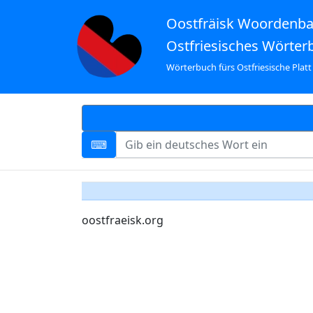
Oostfräisk Woordenb
Ostfriesisches Wörter
Wörterbuch fürs Ostfriesische Platt
oostfraeisk.org