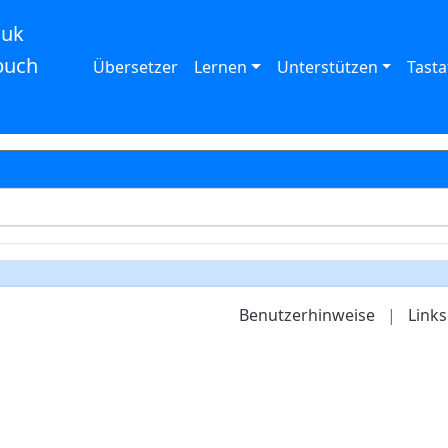
auk
buch
Übersetzer
Lernen
Unterstützen
Tasta
Benutzerhinweise
|
Links