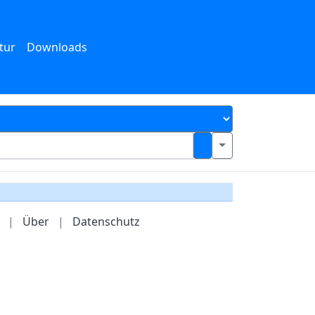
tur
Downloads
|
Über
|
Datenschutz