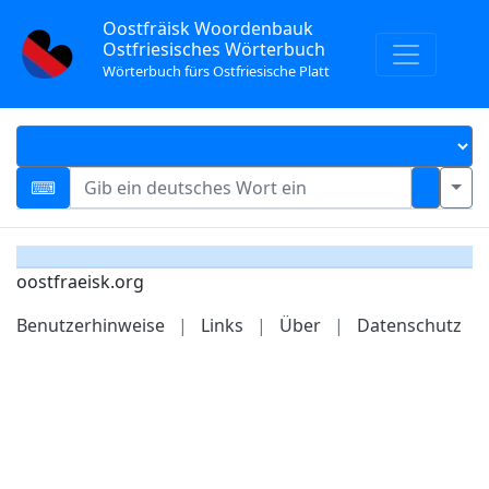
Oostfräisk Woordenbauk
Ostfriesisches Wörterbuch
Wörterbuch fürs Ostfriesische Platt
oostfraeisk.org
Benutzerhinweise
|
Links
|
Über
|
Datenschutz