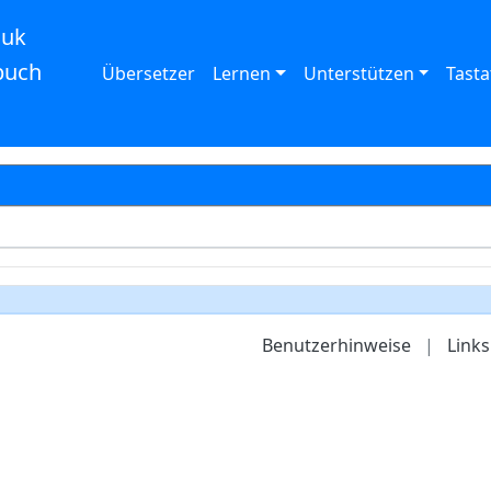
auk
buch
Übersetzer
Lernen
Unterstützen
Tasta
Benutzerhinweise
|
Links