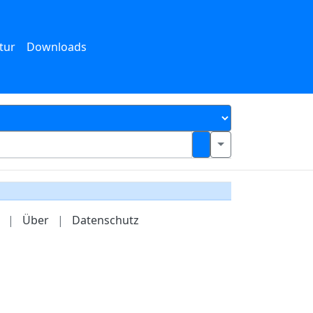
tur
Downloads
|
Über
|
Datenschutz