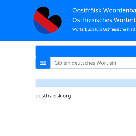
Oostfräisk Woordenb
Ostfriesisches Wörter
Wörterbuch fürs Ostfriesische Platt
oostfraeisk.org