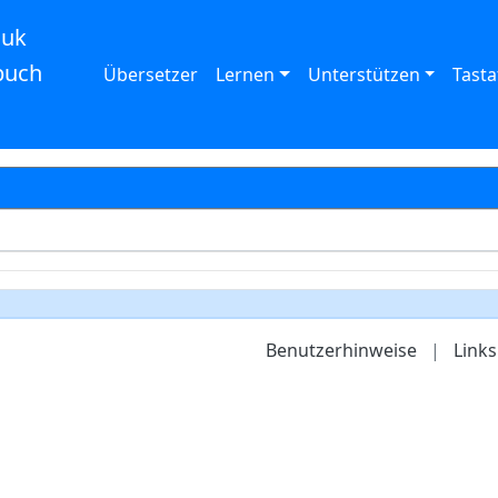
auk
buch
Übersetzer
Lernen
Unterstützen
Tasta
Benutzerhinweise
|
Links