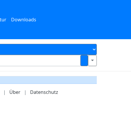
tur
Downloads
|
Über
|
Datenschutz