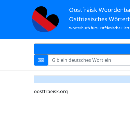
Oostfräisk Woordenb
Ostfriesisches Wörter
Wörterbuch fürs Ostfriesische Platt
oostfraeisk.org