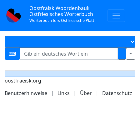
Oostfräisk Woordenbauk
Ostfriesisches Wörterbuch
Wörterbuch fürs Ostfriesische Platt
oostfraeisk.org
Benutzerhinweise
|
Links
|
Über
|
Datenschutz