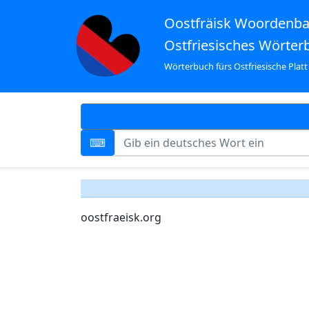
Oostfräisk Woordenb
Ostfriesisches Wörter
Wörterbuch fürs Ostfriesische Platt
oostfraeisk.org