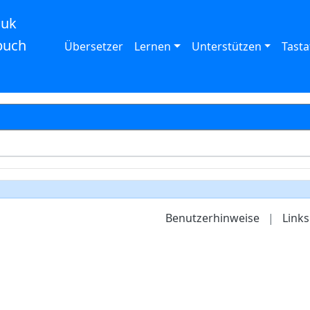
auk
buch
Übersetzer
Lernen
Unterstützen
Tasta
Benutzerhinweise
|
Links