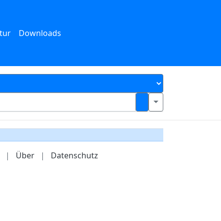
tur
Downloads
|
Über
|
Datenschutz