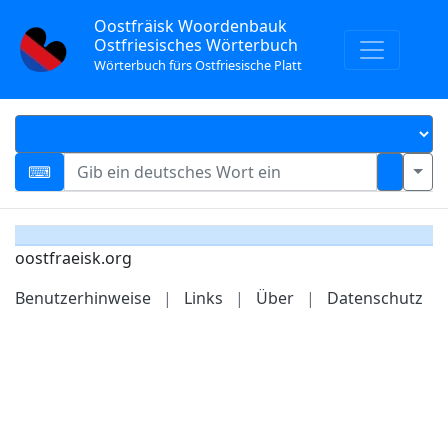
Oostfräisk Woordenbauk
Ostfriesisches Wörterbuch
Wörterbuch fürs Ostfriesische Platt
oostfraeisk.org
Benutzerhinweise
|
Links
|
Über
|
Datenschutz