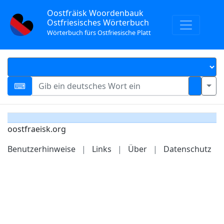
Oostfräisk Woordenbauk
Ostfriesisches Wörterbuch
Wörterbuch fürs Ostfriesische Platt
oostfraeisk.org
Benutzerhinweise
|
Links
|
Über
|
Datenschutz