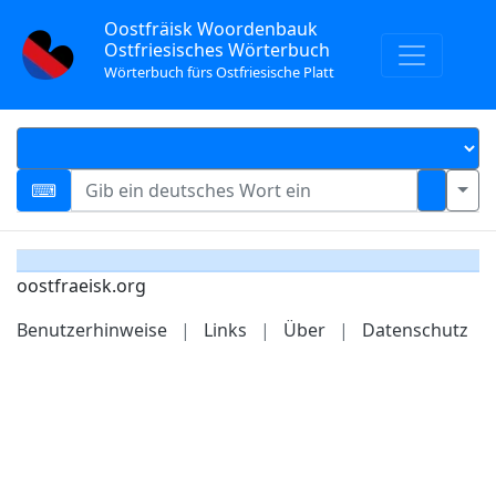
Oostfräisk Woordenbauk
Ostfriesisches Wörterbuch
Wörterbuch fürs Ostfriesische Platt
oostfraeisk.org
Benutzerhinweise
|
Links
|
Über
|
Datenschutz