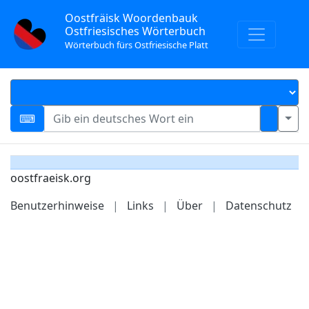
Oostfräisk Woordenbauk
Ostfriesisches Wörterbuch
Wörterbuch fürs Ostfriesische Platt
oostfraeisk.org
Benutzerhinweise
|
Links
|
Über
|
Datenschutz