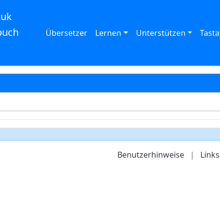
auk
buch
Übersetzer
Lernen
Unterstützen
Tasta
Benutzerhinweise
|
Links