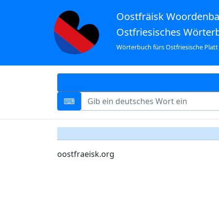
Oostfräisk Woordenb
Ostfriesisches Wörter
Wörterbuch fürs Ostfriesische Platt
oostfraeisk.org