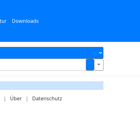
tur
Downloads
|
Über
|
Datenschutz