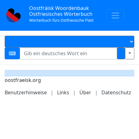
Oostfräisk Woordenbauk
Ostfriesisches Wörterbuch
Wörterbuch fürs Ostfriesische Platt
oostfraeisk.org
Benutzerhinweise
|
Links
|
Über
|
Datenschutz