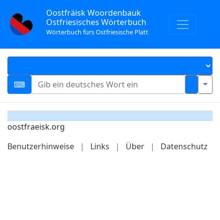
Oostfräisk Woordenbauk
Ostfriesisches Wörterbuch
Wörterbuch fürs Ostfriesische Platt
oostfraeisk.org
Benutzerhinweise
|
Links
|
Über
|
Datenschutz