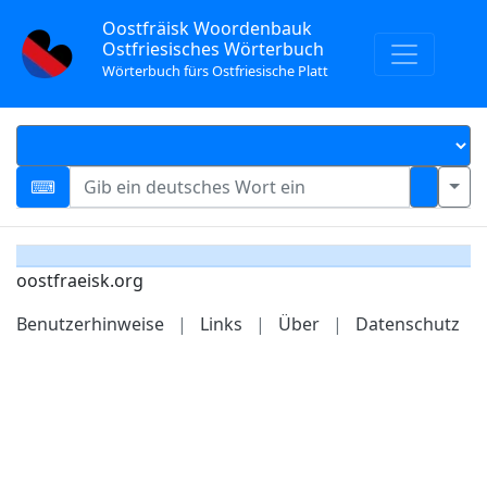
Oostfräisk Woordenbauk
Ostfriesisches Wörterbuch
Wörterbuch fürs Ostfriesische Platt
oostfraeisk.org
Benutzerhinweise
|
Links
|
Über
|
Datenschutz