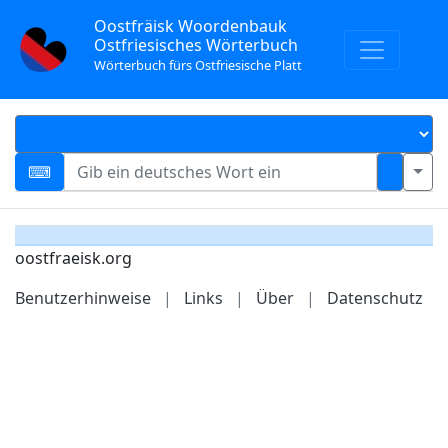
Oostfräisk Woordenbauk
Ostfriesisches Wörterbuch
Wörterbuch fürs Ostfriesische Platt
oostfraeisk.org
Benutzerhinweise
|
Links
|
Über
|
Datenschutz