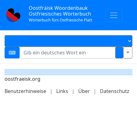
Oostfräisk Woordenbauk
Ostfriesisches Wörterbuch
Wörterbuch fürs Ostfriesische Platt
oostfraeisk.org
Benutzerhinweise
|
Links
|
Über
|
Datenschutz