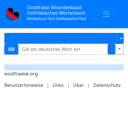
Oostfräisk Woordenbauk
Ostfriesisches Wörterbuch
Wörterbuch fürs Ostfriesische Platt
oostfraeisk.org
Benutzerhinweise
|
Links
|
Über
|
Datenschutz