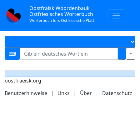
Oostfräisk Woordenbauk
Ostfriesisches Wörterbuch
Wörterbuch fürs Ostfriesische Platt
oostfraeisk.org
Benutzerhinweise
|
Links
|
Über
|
Datenschutz