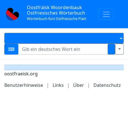
Oostfräisk Woordenbauk
Ostfriesisches Wörterbuch
Wörterbuch fürs Ostfriesische Platt
oostfraeisk.org
Benutzerhinweise
|
Links
|
Über
|
Datenschutz