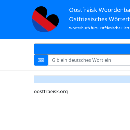
Oostfräisk Woordenb
Ostfriesisches Wörter
Wörterbuch fürs Ostfriesische Platt
oostfraeisk.org