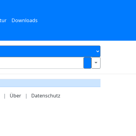
tur
Downloads
|
Über
|
Datenschutz