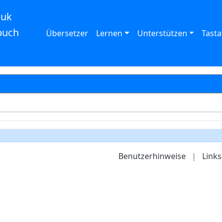
auk
buch
Übersetzer
Lernen
Unterstützen
Tasta
Benutzerhinweise
|
Links