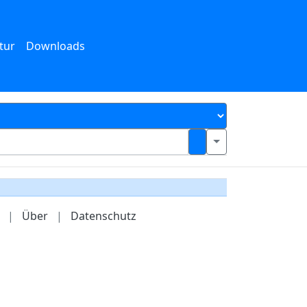
tur
Downloads
|
Über
|
Datenschutz