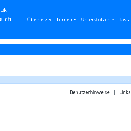
auk
buch
Übersetzer
Lernen
Unterstützen
Tasta
Benutzerhinweise
|
Links