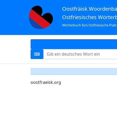
Oostfräisk Woordenb
Ostfriesisches Wörter
Wörterbuch fürs Ostfriesische Platt
oostfraeisk.org