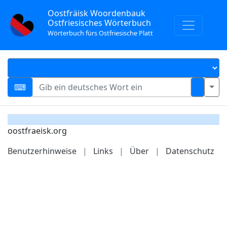
Oostfräisk Woordenbauk
Ostfriesisches Wörterbuch
Wörterbuch fürs Ostfriesische Platt
oostfraeisk.org
Benutzerhinweise
|
Links
|
Über
|
Datenschutz